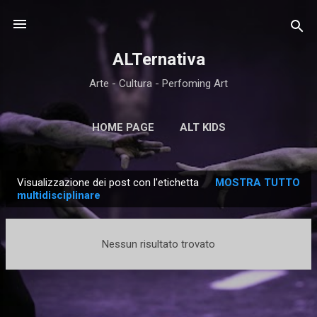
Passa ai contenuti principali
ALTernativa
Arte - Cultura - Perfoming Art
HOME PAGE
ALT KIDS
Visualizzazione dei post con l'etichetta
MOSTRA TUTTO
P
multidisciplinare
o
s
Nessun risultato trovato
t