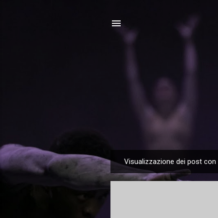
Visualizzazione dei post con 
P
o
s
t