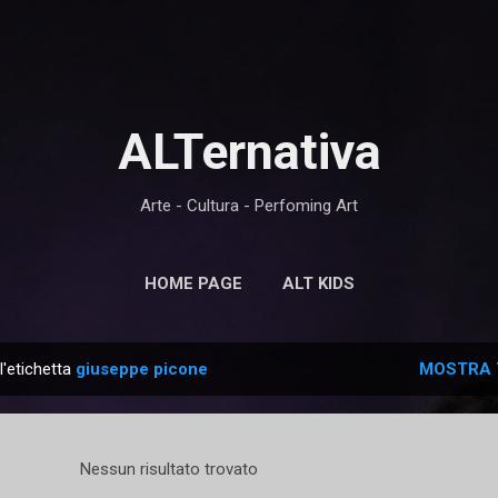
Passa ai contenuti principali
ALTernativa
Arte - Cultura - Perfoming Art
HOME PAGE
ALT KIDS
l'etichetta
giuseppe picone
MOSTRA 
Nessun risultato trovato