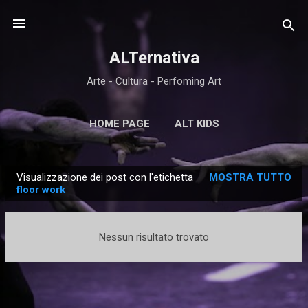
Passa ai contenuti principali
ALTernativa
Arte - Cultura - Perfoming Art
HOME PAGE
ALT KIDS
Visualizzazione dei post con l'etichetta
MOSTRA TUTTO
P
floor work
o
s
Nessun risultato trovato
t